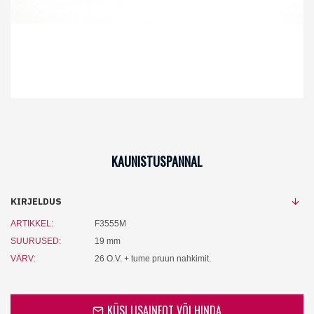
KAUNISTUSPANNAL
KIRJELDUS
ARTIKKEL:
F3555M
SUURUSED:
19 mm
VÄRV:
26 O.V. + tume pruun nahkimit.
KÜSI LISAINFOT VÕI HINDA