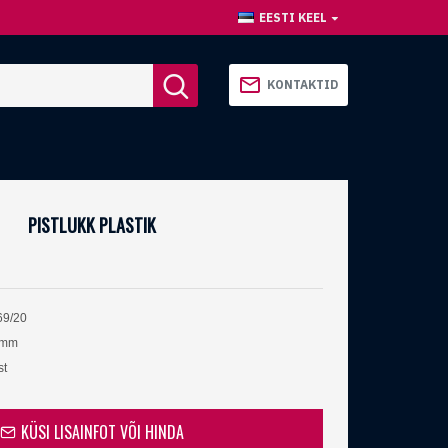
EESTI KEEL
KONTAKTID
PISTLUKK PLASTIK
69/20
 mm
st
KÜSI LISAINFOT VÕI HINDA