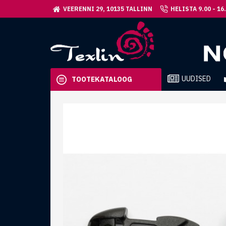
VEERENNI 29, 10135 TALLINN
HELISTA 9.00 - 16
UUDISED
TOOTEKATALOOG