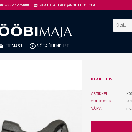
.00 +372 6275000
KIRJUTA: INFO@NOBITEX.COM
FIRMAST
VÕTA ÜHENDUST
KIRJELDUS
ARTIKKEL:
K0
SUURUSED:
20
VÄRV:
mu